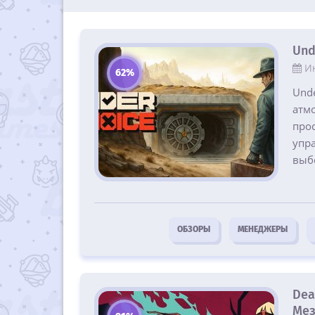
Und
И
62%
Und
атм
про
упр
выб
ОБЗОРЫ
МЕНЕДЖЕРЫ
Dea
Мез