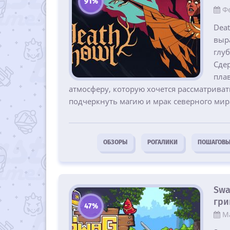
91%
Фе
Deat
выра
глу
Сде
пла
атмосферу, которую хочется рассматривать
подчеркнуть магию и мрак северного мир
ОБЗОРЫ
РОГАЛИКИ
ПОШАГОВЫ
Swa
гри
47%
Ма