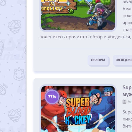
Swag
Bea
пох
ярок
гра
поленитесь прочитать обзор и убедиться, 
ОБЗОРЫ
МЕНЕДЖ
Sup
муж
77%
Ап
Supe
пикс
битн