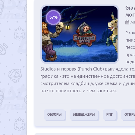
Gra
мог
57%
Ав
Grav
пик
пес
прос
ведь
Studios и первая (Punch Club) выглядела
графика - это не единственное достоинство
смотрителем кладбища, уже свежа и душис
на что посмотреть и чем заняться.
ОБЗОРЫ
МЕНЕДЖЕРЫ
РПГ
ОТКР