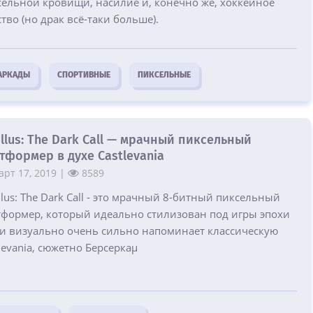
сельной кровищи, насилие и, конечно же, хоккейное
тво (но драк всё-таки больше).
АРКАДЫ
СПОРТИВНЫЕ
ПИКСЕЛЬНЫЕ
llus: The Dark Call — мрачный пиксельный
тформер в духе Castlevania
рт 17, 2019 |
8589
lus: The Dark Call - это мрачный 8-битный пиксельный
тформер, который идеально стилизован под игры эпохи
 и визуально очень сильно напоминает классическую
levania, сюжетно Берсеркаµ