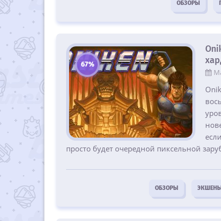
ОБЗОРЫ
Oni
хар
67%
Ма
Onik
вос
уров
нове
есл
просто будет очередной пиксельной зару
ОБЗОРЫ
ЭКШЕН