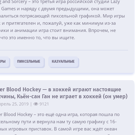
 and Sorcery – это третья игра российской студии Lazy
r Games и наряду с двумя предыдущими, она может
валиться потрясающей пиксельной графикой. Мир игры
 и притягателен и, пожалуй, уже как минимум из-за
фики и анимации игра стоит внимания. Впрочем, не
что это именно то, что вы ищите.
ЕРЫ
ПИКСЕЛЬНЫЕ
КАЗУАЛЬНЫЕ
er Blood Hockey — в хоккей играют настоящие
чины, Кьён-сан Ган не играет в хоккей (он умер)
рель 25, 2019 |
9121
r Blood Hockey – это ещё одна игра, которая пошла по
ельному пути и вернула нам ту самую графику с 16-
ых игровых приставок. В самой игре вас ждёт океан