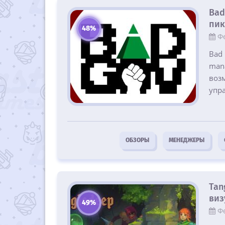
Bad
пик
48%
Фе
Bad 
mana
возм
упра
ОБЗОРЫ
МЕНЕДЖЕРЫ
Tan
виз
49%
Фе