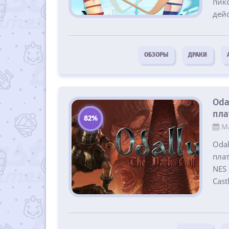
пик
дейс
ОБЗОРЫ
ДРАКИ
Oda
пла
82%
Ма
Odal
пла
NES
Cast