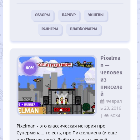
ОБЗОРЫ
ПАРКУР
ЭКШЕНЫ
РАННЕРЫ
ПЛАТФОРМЕРЫ
Pixelma
n —
60%
человек
из
пикселе
й
Феврал
ь 23, 2016
|
6034
Pixelman - это классическая история про
Супермена... то есть, про Пиксельмена (и еще
про Пиксельгерл). Любите спасать людей,