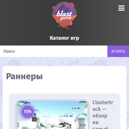
Каталог игр
Раннеры
Clustertr
uck —
72%
обзор
на
самый