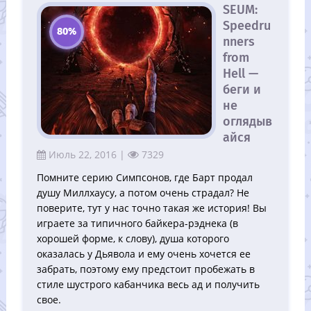
SEUM:
Speedru
80%
nners
from
Hell —
беги и
не
оглядыв
айся
Июль 22, 2016 |
7329
Помните серию Симпсонов, где Барт продал
душу Миллхаусу, а потом очень страдал? Не
поверите, тут у нас точно такая же история! Вы
играете за типичного байкера-рэднека (в
хорошей форме, к слову), душа которого
оказалась у Дьявола и ему очень хочется ее
забрать, поэтому ему предстоит пробежать в
стиле шустрого кабанчика весь ад и получить
свое.