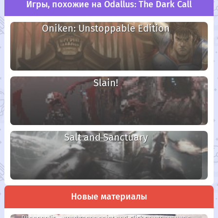
Игры, похожие на Odallus: The Dark Call
Oniken: Unstoppable Edition
Slain!
Salt and Sanctuary
Новые материалы
Phonopolis — крафтовое point-and-click приключение в