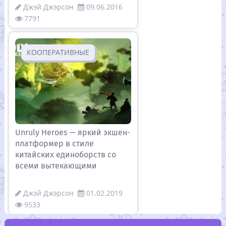
Джэй Джэрсон
09.06.2016
7791
КООПЕРАТИВНЫЕ
Unruly Heroes — яркий экшен-
платформер в стиле
китайских единоборств со
всеми вытекающими
Джэй Джэрсон
01.02.2019
9533