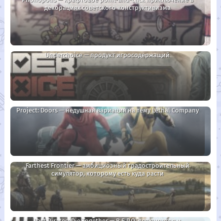
декорациях советского конструктивизма
Underchoice — продукт игросодержащий
Project: Doors — недушная вариация на тему Lethal Company
Farthest Frontier — амбициозный градостроительный
симулятор, которому есть куда расти
Last Pirates: Die Together — R.E.P.O. для пиратов и