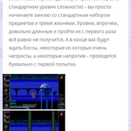
стандартном уровне сложности) – вы просто
начинаете заново со стандартным набором
предметов и тремя жизнями. Уровни, впрочем,
довольно длинные и пройти их с первого раза
всё равно не получится. А в конце вас будут
ждать боссы, некоторые из которых очень
непросты, а некоторые напротив – проходятся
буквально с первой попытки.