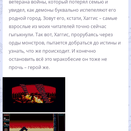
ветерана войны, который потерял семью и
увидел, как демоны буквально испепеляют его
родной город. Зовут его, кстати, Хаггис – самые
взрослые из моих читателей точно сейчас
гыгыкнули. Так вот, Хаггис, прорубаясь через
орды монстров, пытается добраться до истины и
узнать, что же происходит. И конечно
остановить всё это мракобесие он тоже не
прочь – герой же.