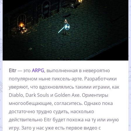
Eitr
— это
ARPG
, выполненная в невероятно
популярном ныне пиксель-арте. Разработчики
уверяют, что вдохновлялись такими играми, как
Diablo, Dark Souls и Golden Axe. Ориентиры
многообещающие, согласитесь. Однако пока
достаточно трудно судить, насколько
действительно Eitr будет похожа на ту или иную
игру. Зато у нас уже есть первое видео с