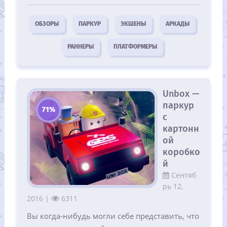
ОБЗОРЫ
ПАРКУР
ЭКШЕНЫ
АРКАДЫ
РАННЕРЫ
ПЛАТФОРМЕРЫ
Unbox —
паркур
71%
с
картонн
ой
коробко
й
Сентяб
рь 12,
2016 |
6311
Вы когда-нибудь могли себе представить, что