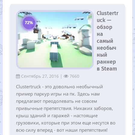
Clustertr
uck —
72%
обзор
на
самый
необыч
ный
раннер
в Steam
Сентябрь 27, 2016 |
7660
Clustertruck - это довольно необычный
пример паркур игры на пк. Здесь нам
предлагают преодолевать не совсем
привычные препятствия. Никаких заборов,
крыш зданий и гаражей - настоящие
грузовики, которые при этом еще несутся во
всю силу вперед - вот наши препятствия!