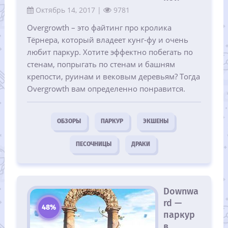
Октябрь 14, 2017 |
9781
Overgrowth – это файтинг про кролика
Тёрнера, который владеет кунг-фу и очень
любит паркур. Хотите эффектно побегать по
стенам, попрыгать по стенам и башням
крепости, руинам и вековым деревьям? Тогда
Overgrowth вам определенно понравится.
ОБЗОРЫ
ПАРКУР
ЭКШЕНЫ
ПЕСОЧНИЦЫ
ДРАКИ
Downwa
rd —
48%
паркур
в