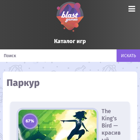
Каталог игр
Паркур
The
King’s
67%
Bird —
красив
ый