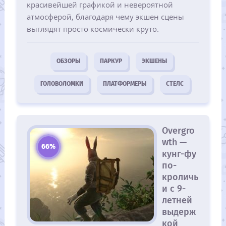
красивейшей графикой и невероятной
атмосферой, благодаря чему экшен сцены
выглядят просто космически круто.
ОБЗОРЫ
ПАРКУР
ЭКШЕНЫ
ГОЛОВОЛОМКИ
ПЛАТФОРМЕРЫ
СТЕЛС
Overgro
wth —
66%
кунг-фу
по-
кроличь
и с 9-
летней
выдерж
кой