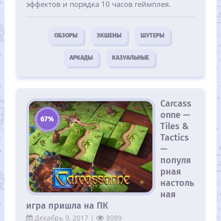
эффектов и порядка 10 часов геймплея.
ОБЗОРЫ
ЭКШЕНЫ
ШУТЕРЫ
АРКАДЫ
КАЗУАЛЬНЫЕ
Carcass
onne —
67%
Tiles &
Tactics
—
популя
рная
настоль
ная
игра пришла на ПК
Декабрь 9, 2017 |
8089