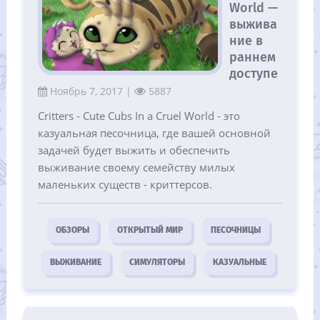
World —
выжива
ние в
раннем
доступе
Ноябрь 7, 2017 |
5887
Critters - Cute Cubs In a Cruel World - это
казуальная песочница, где вашей основной
задачей будет выжить и обеспечить
выживание своему семейству милых
маленьких существ - криттерсов.
ОБЗОРЫ
ОТКРЫТЫЙ МИР
ПЕСОЧНИЦЫ
ВЫЖИВАНИЕ
СИМУЛЯТОРЫ
КАЗУАЛЬНЫЕ