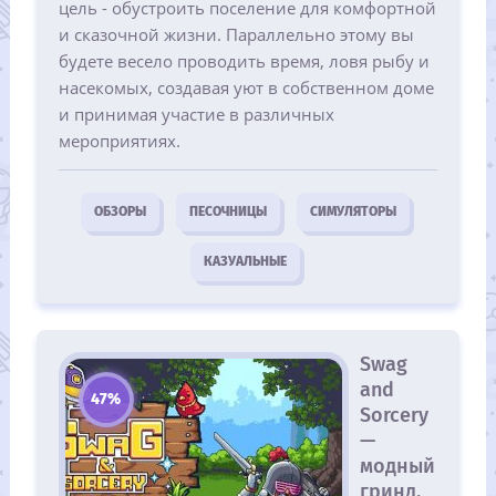
цель - обустроить поселение для комфортной
и сказочной жизни. Параллельно этому вы
будете весело проводить время, ловя рыбу и
насекомых, создавая уют в собственном доме
и принимая участие в различных
мероприятиях.
ОБЗОРЫ
ПЕСОЧНИЦЫ
СИМУЛЯТОРЫ
КАЗУАЛЬНЫЕ
Swag
and
47%
Sorcery
—
модный
гринд,