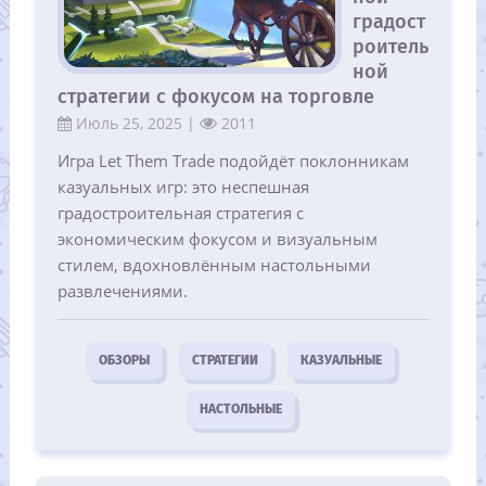
градост
роитель
ной
стратегии с фокусом на торговле
Июль 25, 2025 |
2011
Игра Let Them Trade подойдёт поклонникам
казуальных игр: это неспешная
градостроительная стратегия с
экономическим фокусом и визуальным
стилем, вдохновлённым настольными
развлечениями.
ОБЗОРЫ
СТРАТЕГИИ
КАЗУАЛЬНЫЕ
НАСТОЛЬНЫЕ