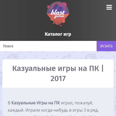
Каталог игр
Казуальные игры на ПК |
2017
В
Казуальные Игры на ПК
играл, пожалуй,
каждый. Играли когда-нибудь в игры 3 в ряд,