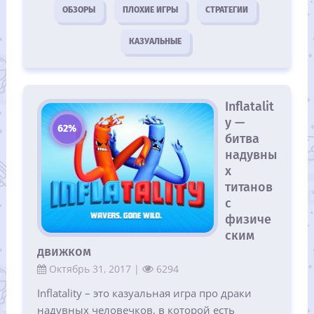
ОБЗОРЫ
ПЛОХИЕ ИГРЫ
СТРАТЕГИИ
КАЗУАЛЬНЫЕ
Inflatalit
y —
62%
битва
надувны
х
титанов
с
физиче
ским
движком
Октябрь 31, 2017 |
6294
Inflatality – это казуальная игра про драки
надувных человечков, в которой есть