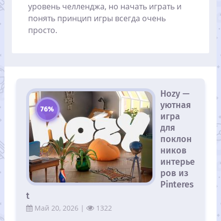
уровень челленджа, но начать играть и
понять принцип игры всегда очень
просто.
Hozy —
уютная
76%
игра
для
поклон
ников
интерье
ров из
Pinteres
t
Май 20, 2026 |
1322