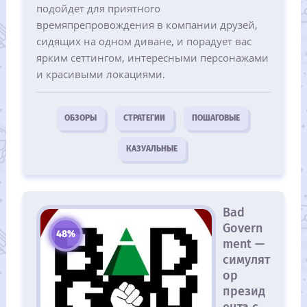
подойдет для приятного
времяпрепровождения в компании друзей,
сидящих на одном диване, и порадует вас
ярким сеттингом, интересными персонажами
и красивыми локациями.
ОБЗОРЫ
СТРАТЕГИИ
ПОШАГОВЫЕ
КАЗУАЛЬНЫЕ
Bad
Govern
48%
ment —
симулят
ор
презид
ента с