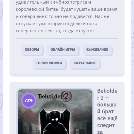
удивительный симбиоз тетриса и
королевской битвы будет кушать ваше время
и совершенно точно не подавится. Нас не
отпускает уже вторую неделю и пока
совершенно неясно, когда отпустит.
ОБЗОРЫ
ОНЛАЙН ИГРЫ
ВЫЖИВАНИЕ
ГОЛОВОЛОМКИ
КАЗУАЛЬНЫЕ
Beholde
r 2 —
73%
большо
й брат
всё ещё
следит
за