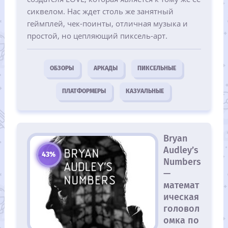
сиквелом. Нас ждет столь же занятный
геймплей, чек-поинты, отличная музыка и
простой, но цепляющий пиксель-арт.
ОБЗОРЫ
АРКАДЫ
ПИКСЕЛЬНЫЕ
ПЛАТФОРМЕРЫ
КАЗУАЛЬНЫЕ
Bryan
Audley’s
43%
Numbers
—
математ
ическая
головол
омка по