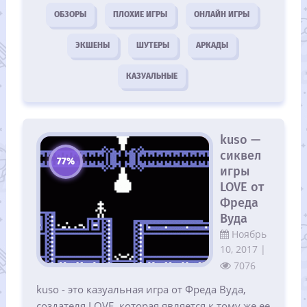
ОБЗОРЫ
ПЛОХИЕ ИГРЫ
ОНЛАЙН ИГРЫ
ЭКШЕНЫ
ШУТЕРЫ
АРКАДЫ
КАЗУАЛЬНЫЕ
kuso —
сиквел
77%
игры
LOVE от
Фреда
Вуда
Ноябрь
10, 2017 |
7076
kuso - это казуальная игра от Фреда Вуда,
создателя LOVE, которая является к тому же ее