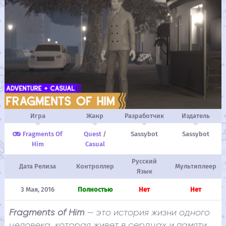
Игра
Жанр
Разработчик
Издатель
Fragments Of
Quest
/
Sassybot
Sassybot
Him
Casual
Русский
Дата Релиза
Контроллер
Мультиплеер
Язык
3 Мая, 2016
Полностью
Нет
Нет
Fragments of Him
— это история жизни одного
человека, которая живет в сердцах и памяти