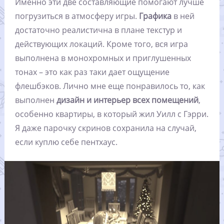
Именно эти две составляющие помогают лучше
погрузиться в атмосферу игры.
Графика
в ней
достаточно реалистична в плане текстур и
действующих локаций. Кроме того, вся игра
выполнена в монохромных и приглушенных
тонах – это как раз таки дает ощущение
флешбэков. Лично мне еще понравилось то, как
выполнен
дизайн и интерьер всех помещений
,
особенно квартиры, в который жил Уилл с Гэрри.
Я даже парочку скринов сохранила на случай,
если куплю себе пентхаус.