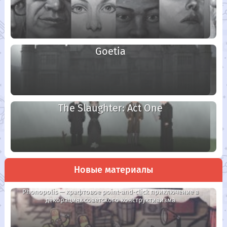
Goetia
The Slaughter: Act One
Новые материалы
Phonopolis — крафтовое point-and-click приключение в
декорациях советского конструктивизма