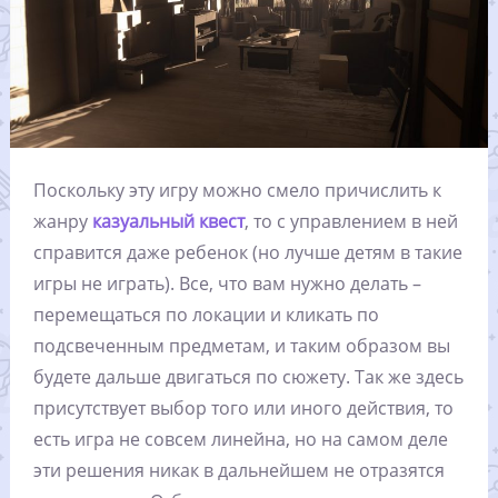
Поскольку эту игру можно смело причислить к
жанру
казуальный
квест
, то с управлением в ней
справится даже ребенок (но лучше детям в такие
игры не играть). Все, что вам нужно делать –
перемещаться по локации и кликать по
подсвеченным предметам, и таким образом вы
будете дальше двигаться по сюжету. Так же здесь
присутствует выбор того или иного действия, то
есть игра не совсем линейна, но на самом деле
эти решения никак в дальнейшем не отразятся