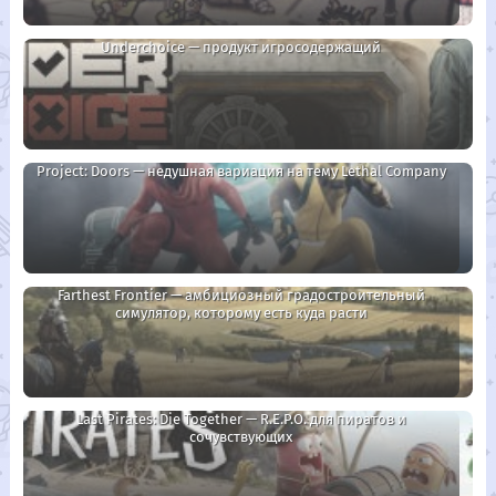
Underchoice — продукт игросодержащий
Project: Doors — недушная вариация на тему Lethal Company
Farthest Frontier — амбициозный градостроительный
симулятор, которому есть куда расти
Last Pirates: Die Together — R.E.P.O. для пиратов и
сочувствующих