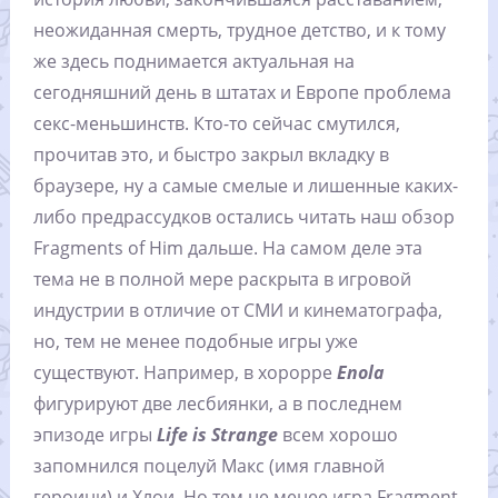
неожиданная смерть, трудное детство, и к тому
же здесь поднимается актуальная на
сегодняшний день в штатах и Европе проблема
секс-меньшинств. Кто-то сейчас смутился,
прочитав это, и быстро закрыл вкладку в
браузере, ну а самые смелые и лишенные каких-
либо предрассудков остались читать наш обзор
Fragments of Him дальше. На самом деле эта
тема не в полной мере раскрыта в игровой
индустрии в отличие от СМИ и кинематографа,
но, тем не менее подобные игры уже
существуют. Например, в хорорре
Enola
фигурируют две лесбиянки, а в последнем
эпизоде игры
Life is Strange
всем хорошо
запомнился поцелуй Макс (имя главной
героини) и Хлои. Но тем не менее игра Fragment