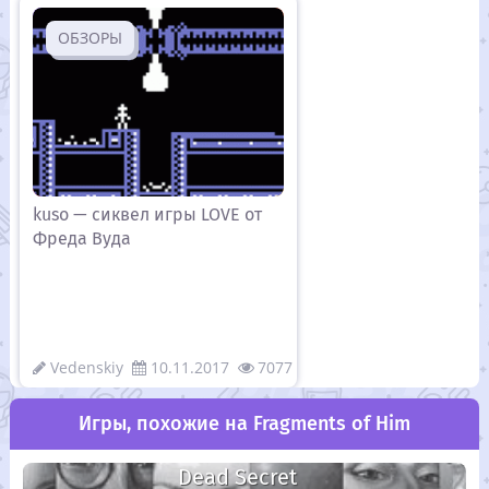
ОБЗОРЫ
kuso — сиквел игры LOVE от
Фреда Вуда
Vedenskiy
10.11.2017
7077
Игры, похожие на Fragments of Him
Dead Secret