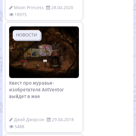
Moon Princess
28.04.2020
18975
НОВОСТИ
Квест про муравья-
изобретателя AntVentor
выйдет в мае
Джэй Джэрсон
29.04.2018
5488