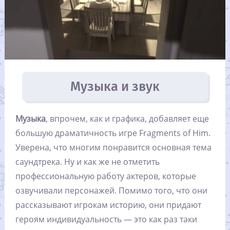
Музыка и звук
Музыка
, впрочем, как и графика, добавляет еще
большую драматичность игре Fragments of Him.
Уверена, что многим понравится основная тема
саундтрека. Ну и как же не отметить
профессиональную работу актеров, которые
озвучивали персонажей. Помимо того, что они
рассказывают игрокам историю, они придают
героям индивидуальность — это как раз таки