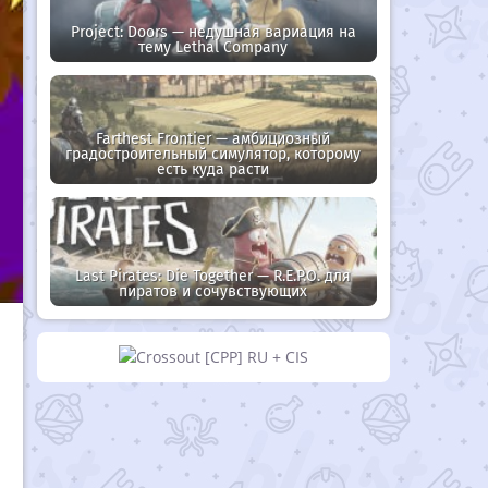
Project: Doors — недушная вариация на
тему Lethal Company
Farthest Frontier — амбициозный
градостроительный симулятор, которому
есть куда расти
Last Pirates: Die Together — R.E.P.O. для
пиратов и сочувствующих