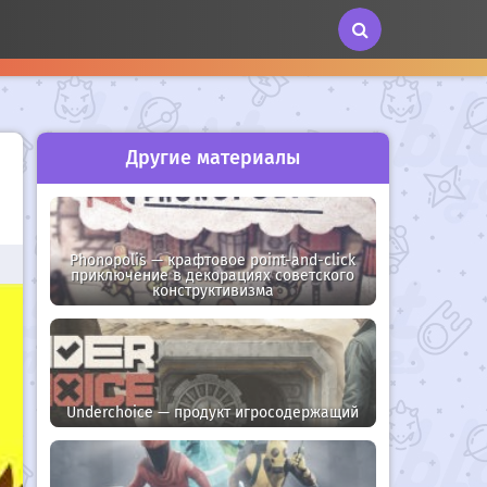
Другие материалы
Phonopolis — крафтовое point-and-click
приключение в декорациях советского
конструктивизма
Underchoice — продукт игросодержащий