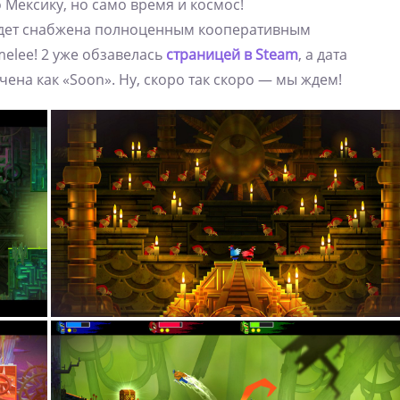
 Мексику, но само время и космос!
будет снабжена полноценным кооперативным
elee! 2 уже обзавелась
страницей в Steam
, а дата
ена как «Soon». Ну, скоро так скоро — мы ждем!