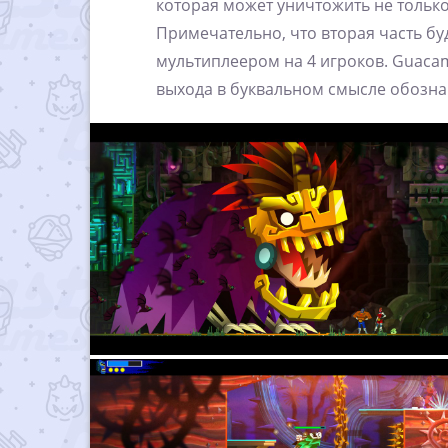
которая может уничтожить не только
Примечательно, что вторая часть 
мультиплеером на 4 игроков. Guacam
выхода в буквальном смысле обознач