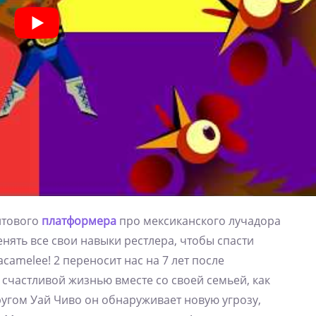
итового
платформера
про мексиканского лучадора
енять все свои навыки рестлера, чтобы спасти
amelee! 2 переносит нас на 7 лет после
 счастливой жизнью вместе со своей семьей, как
ругом Уай Чиво он обнаруживает новую угрозу,