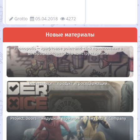
Grotto
05.04.2018
4272
Новые материалы
Phonopolis — крафтовое point-and-click приключение в
декорациях советского конструктивизма
Underchoice — продукт игросодержащий
Project: Doors — недушная вариация на тему Lethal Company