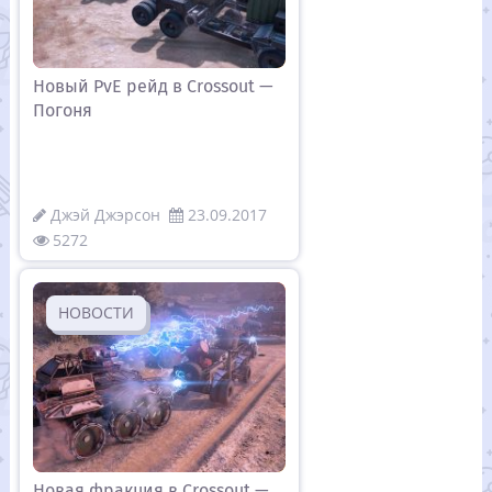
Новый PvE рейд в Crossout —
Погоня
Джэй Джэрсон
23.09.2017
5272
НОВОСТИ
Новая фракция в Crossout —