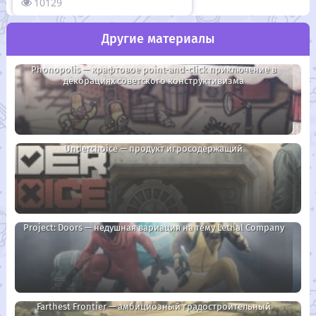
10129
Другие материалы
Phonopolis — крафтовое point-and-click приключение в
декорациях советского конструктивизма
Underchoice — продукт игросодержащий
Project: Doors — недушная вариация на тему Lethal Company
Farthest Frontier — амбициозный градостроительный