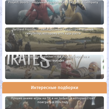
Project: Doors — недушная вариация на тему Lethal Company
Farthest Frontier — амбициозный градостроительный
симулятор, которому есть куда расти
Last Pirates: Die Together — R.E.P.O. для пиратов и
сочувствующих
Интересные подборки
Лучшие аниме-игры на ПК и не только, в которые стоит
поиграть в 2024 году