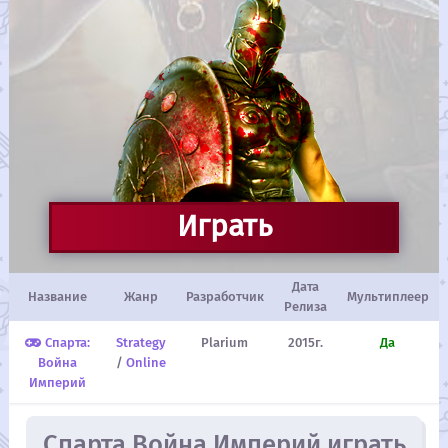
Играть
Дата
Название
Жанр
Разработчик
Мультиплеер
Релиза
Спарта:
Strategy
Plarium
2015г.
Да
Война
/
Online
Империй
Спарта Война Империй играть