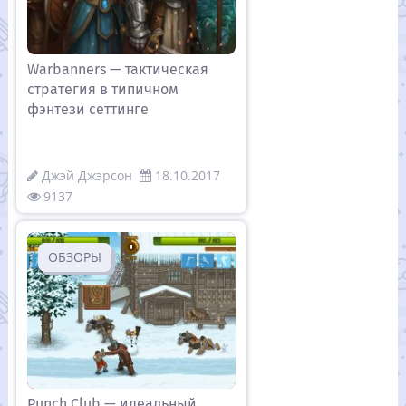
Warbanners — тактическая
стратегия в типичном
фэнтези сеттинге
Джэй Джэрсон
18.10.2017
9137
ОБЗОРЫ
Punch Club — идеальный