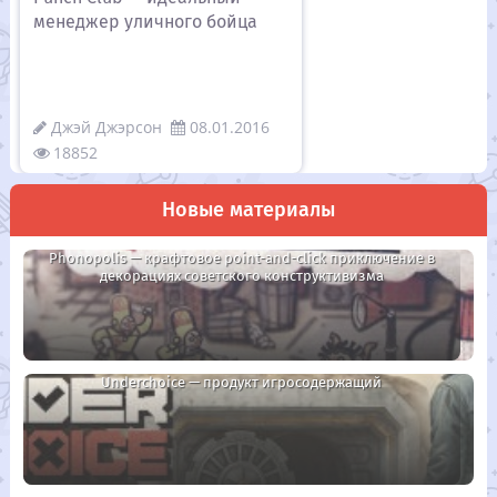
менеджер уличного бойца
Джэй Джэрсон
08.01.2016
18852
Новые материалы
Phonopolis — крафтовое point-and-click приключение в
декорациях советского конструктивизма
Underchoice — продукт игросодержащий