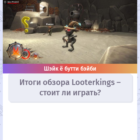
Шэйк ё бутти бэйби
Итоги обзора Looterkings –
стоит ли играть?