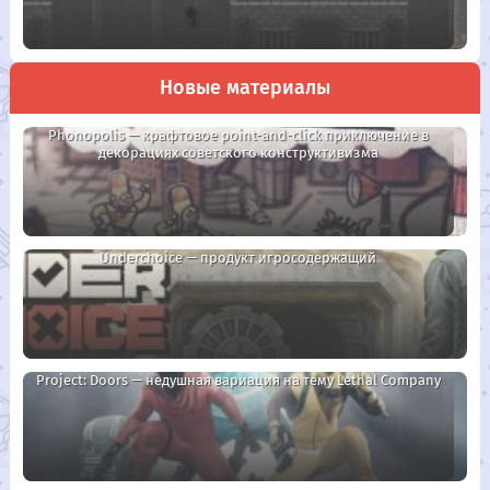
Новые материалы
Phonopolis — крафтовое point-and-click приключение в
декорациях советского конструктивизма
Underchoice — продукт игросодержащий
Project: Doors — недушная вариация на тему Lethal Company