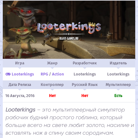
Игра
Жанр
Разработчик
Издатель
Looterkings
RPG
/
Action
Looterkings
Looterkings
Дата Релиза
Контроллер
Русский Язык
Мультиплеер
16 Августа, 2016
Нет
Нет
Есть
Looterkings
– это мультиплеерный симулятор
рабочих будний простого гоблина, который
больше всего на свете любит золото, насилие и
вставлять нож в спину своим сородичам.