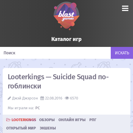
Каталог игр
Looterkings — Suicide Squad по-
гоблински
Джэй Джэрсон
22.08.2016
6570
PC
LOOTERKINGS
ОБЗОРЫ
ОНЛАЙН ИГРЫ
РПГ
ОТКРЫТЫЙ МИР
ЭКШЕНЫ