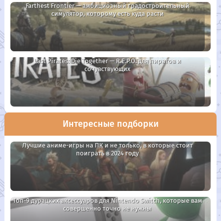
Farthest Frontier — амбициозный градостроительный
симулятор, которому есть куда расти
Last Pirates: Die Together — R.E.P.O. для пиратов и
сочувствующих
Интересные подборки
Лучшие аниме-игры на ПК и не только, в которые стоит
поиграть в 2024 году
Топ-9 дурацких аксессуаров для Nintendo Switch, которые вам
совершенно точно не нужны