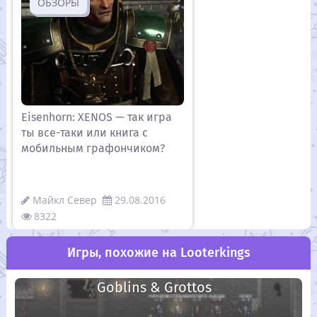
ОБЗОРЫ
Eisenhorn: XENOS — так игра
ты все-таки или книга с
мобильным графончиком?
Майкл Север
29.08.2016
8322
Игры, похожие на Looterkings
Goblins & Grottos