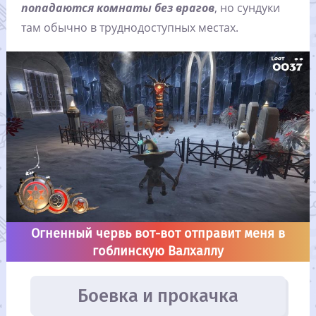
попадаются комнаты без врагов
, но сундуки
там обычно в труднодоступных местах.
Огненный червь вот-вот отправит меня в
гоблинскую Валхаллу
Боевка и прокачка