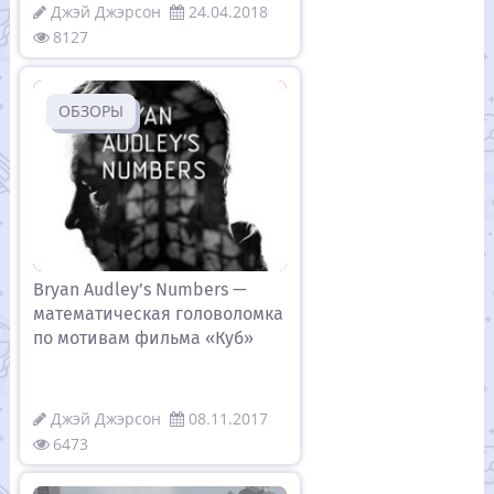
Джэй Джэрсон
24.04.2018
8127
ОБЗОРЫ
Bryan Audley’s Numbers —
математическая головоломка
по мотивам фильма «Куб»
Джэй Джэрсон
08.11.2017
6473