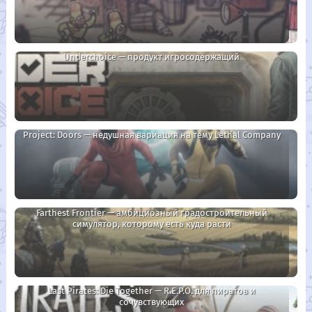
Underchoice — продукт игросодержащий
Project: Doors — недушная вариация на тему Lethal Company
Farthest Frontier — амбициозный градостроительный
симулятор, которому есть куда расти
Last Pirates: Die Together — R.E.P.O. для пиратов и
сочувствующих