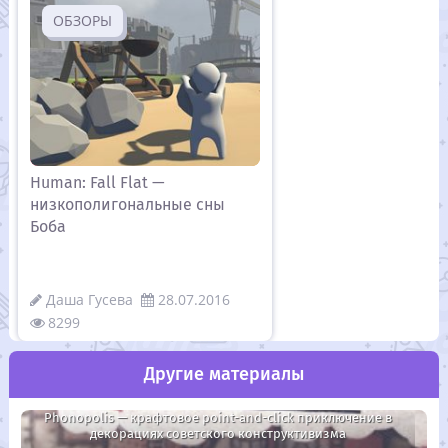
ОБЗОРЫ
Human: Fall Flat —
низкополигональные сны
Боба
Даша Гусева
28.07.2016
8299
Другие материалы
Phonopolis — крафтовое point-and-click приключение в
декорациях советского конструктивизма