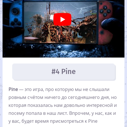
#4 Pine
Pine
— это игра, про которую мы не слышали
ровным счётом ничего до сегодняшнего дня, но
которая показалась нам довольно интересной и
посему попала в наш лист. Впрочем, у нас, как и
у вас, будет время присмотреться к Pine