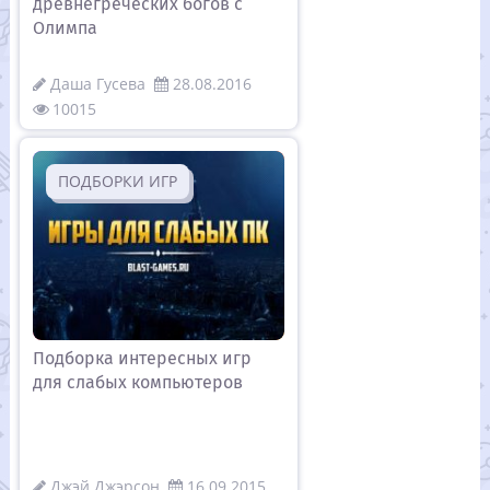
древнегреческих богов с
Олимпа
Даша Гусева
28.08.2016
10015
ПОДБОРКИ ИГР
Подборка интересных игр
для слабых компьютеров
Джэй Джэрсон
16.09.2015