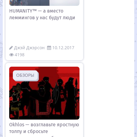
HUMANITY™ — а вместо
леммингов у нас будут люди
Джэй Джэрсон
10.12.2017
4198
ОБЗОРЫ
Okhlos — возглавьте яростную
толпу и сбросьте