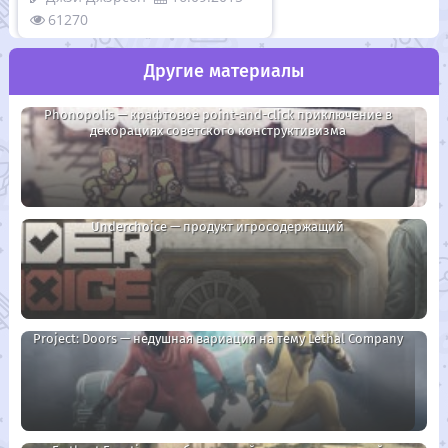
61270
Другие материалы
Phonopolis — крафтовое point-and-click приключение в
декорациях советского конструктивизма
Underchoice — продукт игросодержащий
Project: Doors — недушная вариация на тему Lethal Company