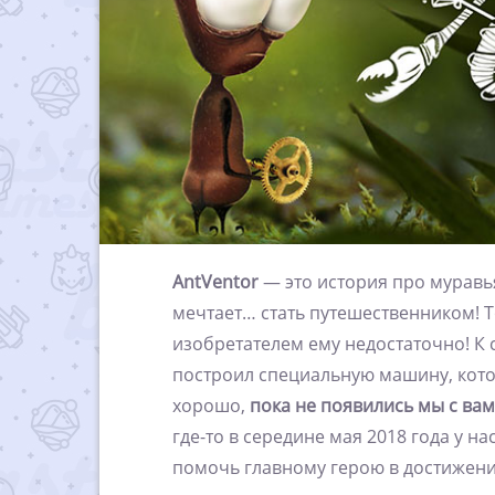
AntVentor
— это история про муравь
мечтает… стать путешественником! Т
изобретателем ему недостаточно! К 
построил специальную машину, котор
хорошо,
пока не появились мы с ва
где-то в середине мая 2018 года у н
помочь главному герою в достижени