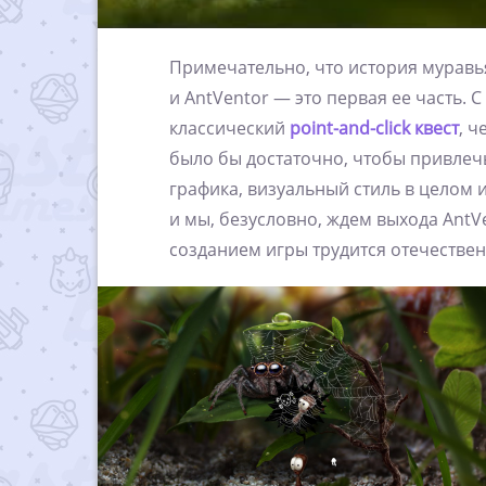
Примечательно, что история муравь
и AntVentor — это первая ее часть. 
классический
point-and-click квест
, 
было бы достаточно, чтобы привлеч
графика, визуальный стиль в целом 
и мы, безусловно, ждем выхода AntV
созданием игры трудится отечестве