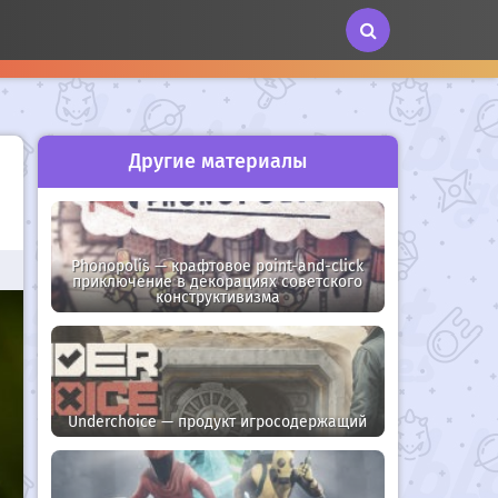
Другие материалы
Phonopolis — крафтовое point-and-click
приключение в декорациях советского
конструктивизма
Underchoice — продукт игросодержащий