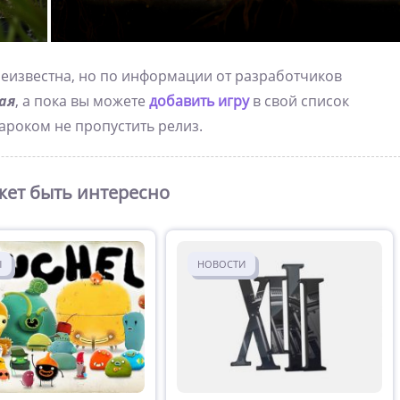
неизвестна, но по информации от разработчиков
ая
, а пока вы можете
добавить игру
в свой список
нароком не пропустить релиз.
ет быть интересно
Ы
НОВОСТИ