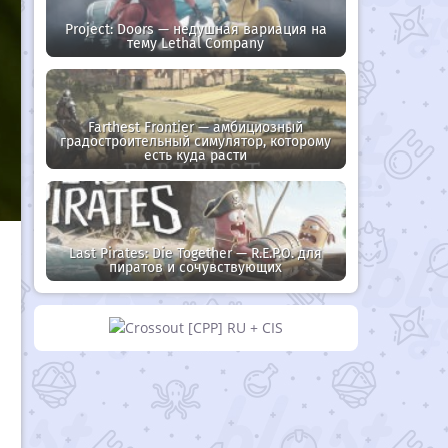
Project: Doors — недушная вариация на
тему Lethal Company
Farthest Frontier — амбициозный
градостроительный симулятор, которому
есть куда расти
Last Pirates: Die Together — R.E.P.O. для
пиратов и сочувствующих