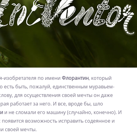
я-изобретателя по имени
Флорантин
, который
о есть быть, пожалуй, единственным муравьем-
слову, для осуществления своей мечты он даже
ая работает за него. И все, вроде бы, шло
ми
и не сломали его машину (случайно, конечно). И
ас появится возможность исправить содеянное и
и своей мечты.