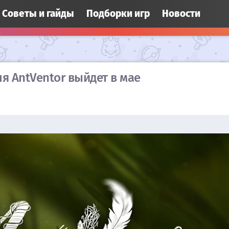
Cоветы и гайды
Подборки игр
Новости
я AntVentor выйдет в мае