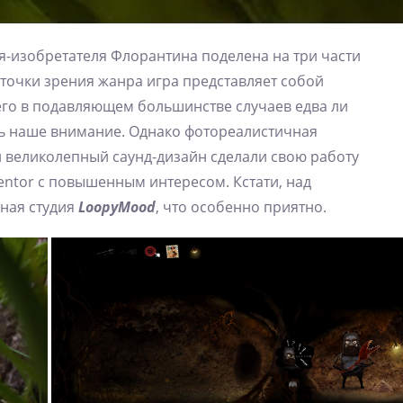
я-изобретателя Флорантина поделена на три части
С точки зрения жанра игра представляет собой
чего в подавляющем большинстве случаев едва ли
ь наше внимание. Однако фотореалистичная
и великолепный саунд-дизайн сделали свою работу
entor с повышенным интересом. Кстати, над
нная студия
LoopyMood
, что особенно приятно.