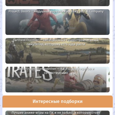
Project: Doors — недушная вариация на тему Lethal Company
Farthest Frontier — амбициозный градостроительный
симулятор, которому есть куда расти
Last Pirates: Die Together — R.E.P.O. для пиратов и
сочувствующих
Интересные подборки
Лучшие аниме-игры на ПК и не только, в которые стоит