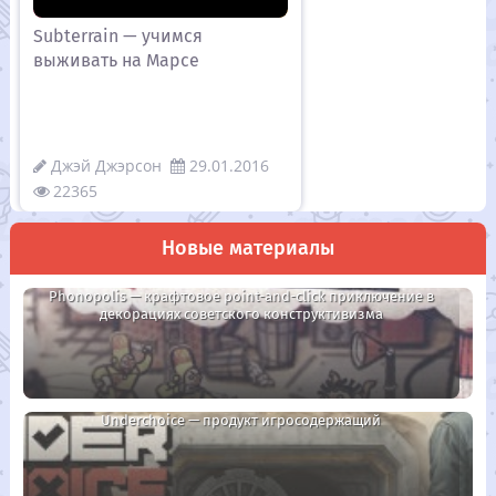
Subterrain — учимся
выживать на Марсе
Джэй Джэрсон
29.01.2016
22365
Новые материалы
Phonopolis — крафтовое point-and-click приключение в
декорациях советского конструктивизма
Underchoice — продукт игросодержащий